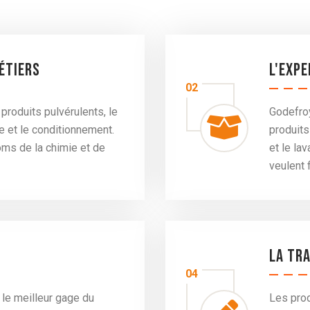
métiers
L'exp
02
produits pulvérulents, le
Godefroy
e et le conditionnement.
produits
oms de la chimie et de
et le la
veulent 
La tr
04
 le meilleur gage du
Les prod