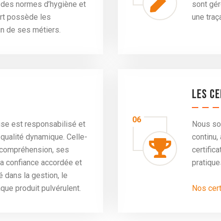
 des normes d’hygiène et
sont gér
ort possède les
une traç
cun de ses métiers.
Les ce
06
ise est responsabilisé et
Nous so
qualité dynamique. Celle-
continu
sa compréhension, ses
certific
 la confiance accordée et
pratique
é dans la gestion, le
aque produit pulvérulent.
Nos cert