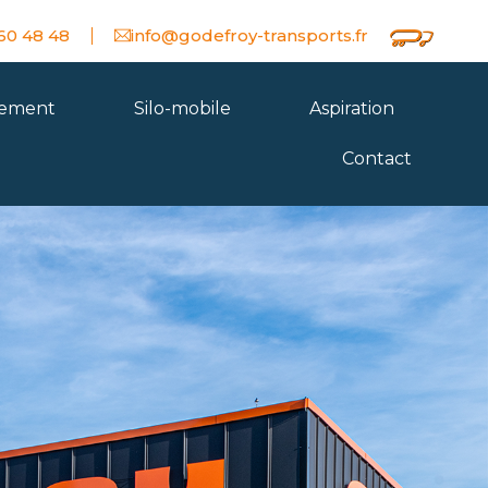
 60 48 48
info@godefroy-transports.fr
nement
Silo-mobile
Aspiration
Contact