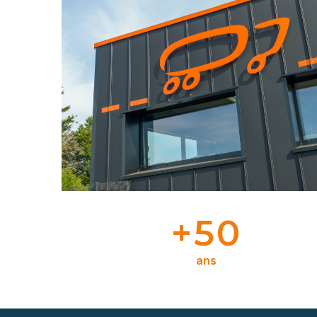
+
50
ans